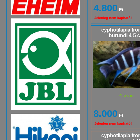
4.800
Ft
Jelenleg nem kapható!
cyphotilapia fro
burundi 4-5 
4-5 cm
8.000
Ft
Jelenleg nem kapható!
cyphotilapia fro