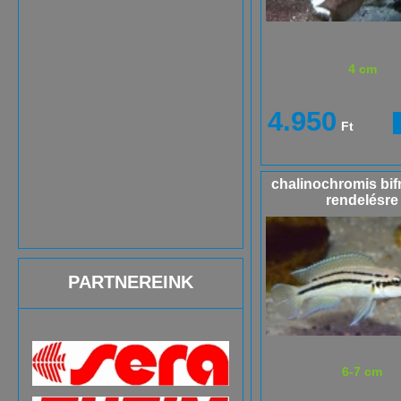
4 cm
4.950
Ft
chalinochromis bif
rendelésre
PARTNEREINK
6-7 cm