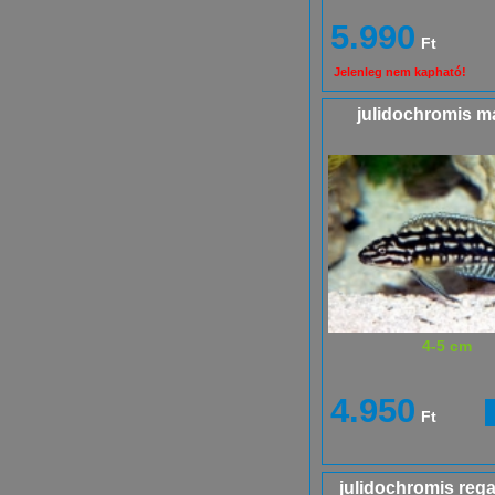
5.990
Ft
Jelenleg nem kapható!
julidochromis ma
4-5 cm
4.950
Ft
julidochromis regan