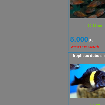
10-12 cm
5.000
Ft
Jelenleg nem kapható!
tropheus duboisi
6-7 cm