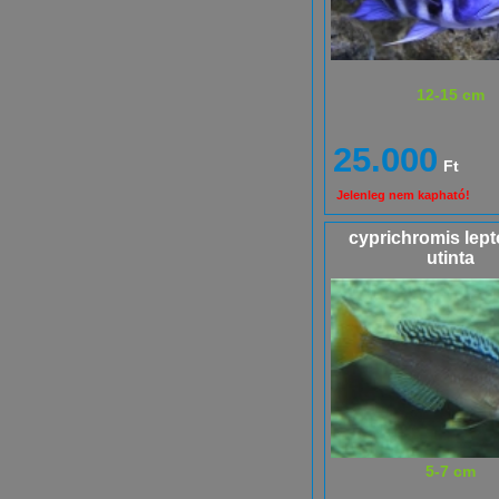
12-15 cm
25.000
Ft
Jelenleg nem kapható!
cyprichromis lep
utinta
5-7 cm