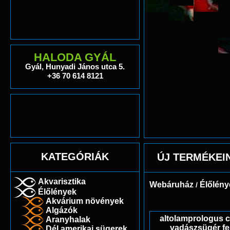
HALODA GYÁL
Gyál, Hunyadi János utca 5.
+36 70 614 8121
KATEGÓRIÁK
ÚJ TERMÉKEI
Akvarisztika
Webáruház
Élőlény
/
Élőlények
Akvárium növények
Algázók
altolamprologus c
Aranyhalak
vadászsügér fe
Dél amerikai sügerek