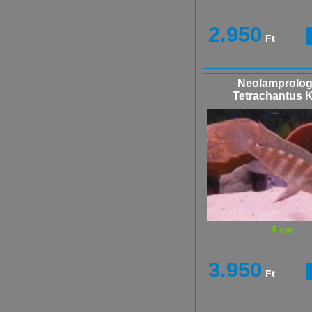
2.950
Ft
Neolamprolo
Tetrachantus Ki
4 cm
3.950
Ft