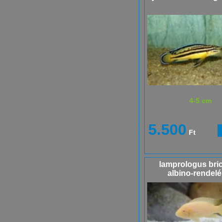
4-5 cm
5.500
Ft
lamprologus bri
albino-rendelé