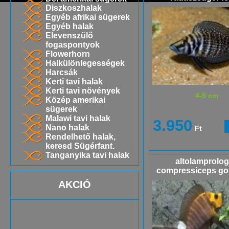
Diszkoszhalak
Egyéb afrikai sügerek
Egyéb halak
Elevenszülő
fogaspontyok
Flowerhorn
Halkülönlegességek
Harcsák
Kerti tavi halak
Kerti tavi növények
4-5 cm
Közép amerikai
sügerek
Malawi tavi halak
3.950
Nano halak
Ft
Rendelhető halak,
keresd Sügérfant.
Tanganyika tavi halak
altolamprolo
compressiceps go
AKCIÓ