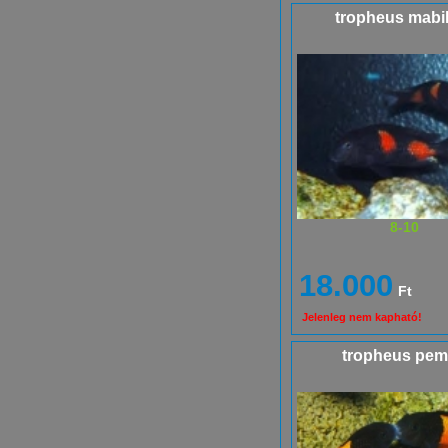
tropheus mabili
8-10
18.000
Ft
Jelenleg nem kapható!
tropheus pe