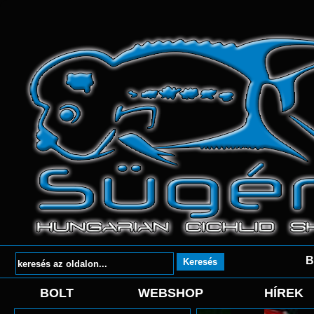
B
BOLT
WEBSHOP
HÍREK