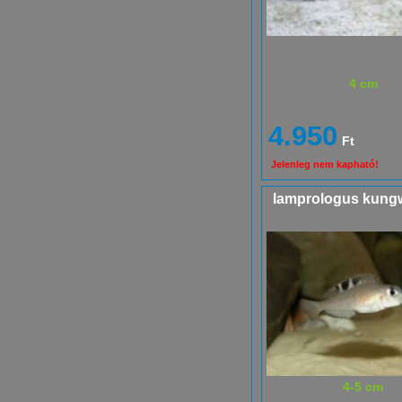
4 cm
4.950
Ft
Jelenleg nem kapható!
lamprologus kung
4-5 cm