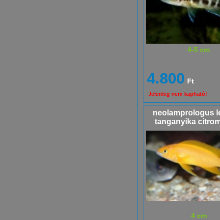
4-5 cm
4.800
Ft
Jelenleg nem kapható!
neolamprologus le
tanganyika citro
4 cm