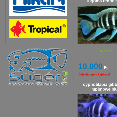
kigoma rendel
5-7 cm
10.000
Ft
Jelenleg nem kapható!
cyphotilapia gib
mpimbwe bl