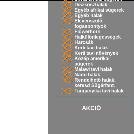
Diszkoszhalak
Egyéb afrikai sügerek
Egyéb halak
Elevenszülő
fogaspontyok
Flowerhorn
Halkülönlegességek
Harcsák
Kerti tavi halak
Kerti tavi növények
Közép amerikai
sügerek
Malawi tavi halak
Nano halak
Rendelhető halak,
keresd Sügérfant.
Tanganyika tavi halak
AKCIÓ