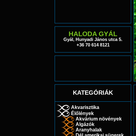
HALODA GYÁL
Gyál, Hunyadi János utca 5.
+36 70 614 8121
KATEGÓRIÁK
Akvarisztika
Élőlények
Akvárium növények
Algázók
Aranyhalak
Dél amerikai sügerek