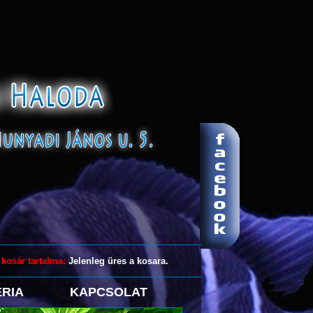
 kosár tartalma:
Jelenleg üres a kosara.
RIA
KAPCSOLAT