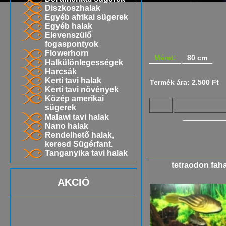
Diszkoszhalak
Egyéb afrikai sügerek
Egyéb halak
Elevenszülő
fogaspontyok
Flowerhorn
Méret:
80 cm
Halkülönlegességek
Harcsák
Kerti tavi halak
Termék ára: 2.500 Ft
Kerti tavi növények
Közép amerikai
sügerek
Malawi tavi halak
Nano halak
Rendelhető halak,
keresd Sügérfant.
Tanganyika tavi halak
tetraodon fah
AKCIÓ