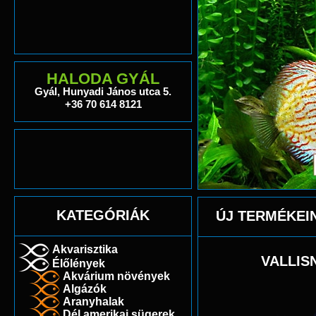
HALODA GYÁL
Gyál, Hunyadi János utca 5.
+36 70 614 8121
KATEGÓRIÁK
ÚJ TERMÉKEI
Akvarisztika
VALLIS
Élőlények
Akvárium növények
Algázók
Aranyhalak
Dél amerikai sügerek