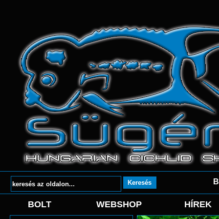
B
BOLT
WEBSHOP
HÍREK