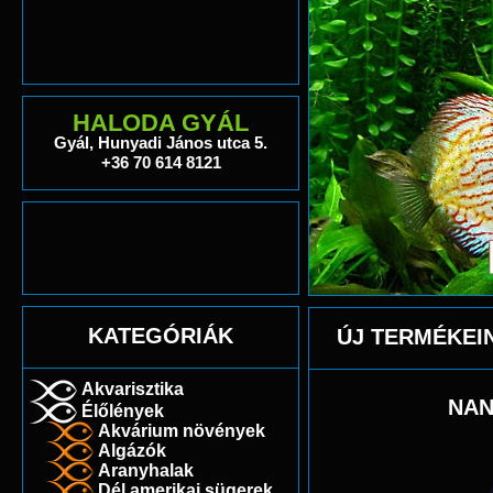
HALODA GYÁL
Gyál, Hunyadi János utca 5.
+36 70 614 8121
KATEGÓRIÁK
ÚJ TERMÉKEI
Akvarisztika
NAN
Élőlények
Akvárium növények
Algázók
Aranyhalak
Dél amerikai sügerek