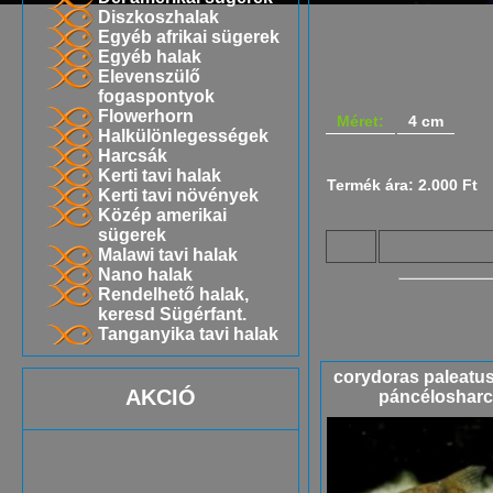
Diszkoszhalak
Egyéb afrikai sügerek
Egyéb halak
Elevenszülő
fogaspontyok
Flowerhorn
Méret:
4 cm
Halkülönlegességek
Harcsák
Kerti tavi halak
Termék ára: 2.000 Ft
Kerti tavi növények
Közép amerikai
sügerek
Malawi tavi halak
Nano halak
Rendelhető halak,
keresd Sügérfant.
Tanganyika tavi halak
corydoras paleatus 
AKCIÓ
páncéloshar