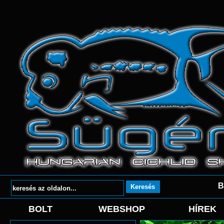
B
BOLT
WEBSHOP
HÍREK