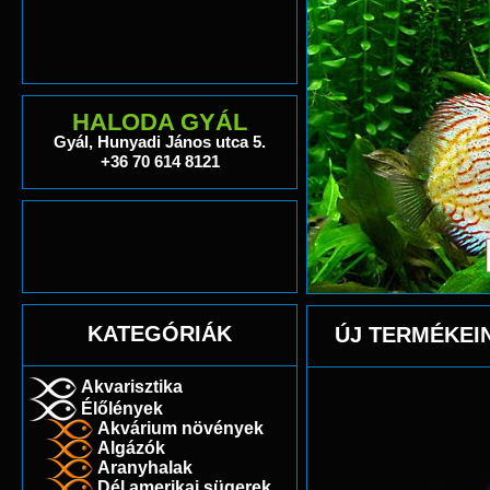
HALODA GYÁL
Gyál, Hunyadi János utca 5.
+36 70 614 8121
KATEGÓRIÁK
ÚJ TERMÉKEI
Akvarisztika
Élőlények
Akvárium növények
Algázók
Aranyhalak
Dél amerikai sügerek