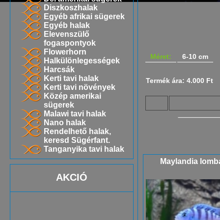
Diszkoszhalak
Egyéb afrikai sügerek
Egyéb halak
Elevenszülő
fogaspontyok
Flowerhorn
Méret:
6-10 cm
Halkülönlegességek
Harcsák
Kerti tavi halak
Termék ára: 4.000 Ft
Kerti tavi növények
Közép amerikai
sügerek
Malawi tavi halak
Nano halak
Rendelhető halak,
keresd Sügérfant.
Tanganyika tavi halak
Maylandia lomb
AKCIÓ