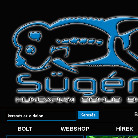
B
BOLT
WEBSHOP
HÍREK